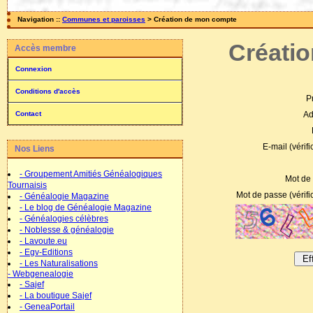
Navigation ::
Communes et paroisses
> Création de mon compte
Créatio
Accès membre
Connexion
Conditions d'accès
P
Ad
Contact
E-mail (vérific
Nos Liens
- Groupement Amitiés Généalogiques
Mot de 
Tournaisis
Mot de passe (vérific
- Généalogie Magazine
- Le blog de Généalogie Magazine
- Généalogies célèbres
- Noblesse & généalogie
- Lavoute.eu
- Egv-Editions
- Les Naturalisations
- Webgenealogie
- Sajef
- La boutique Sajef
- GeneaPortail