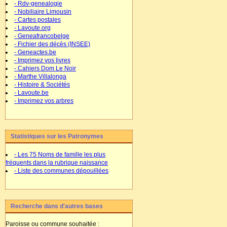
- Rdv-genealogie
- Nobiliaire Limousin
- Cartes postales
- Lavoute.org
- Geneafrancobelge
- Fichier des décès (INSEE)
- Geneactes.be
- Imprimez vos livres
- Cahiers Dom Le Noir
- Marthe Villalonga
- Histoire & Sociétés
- Lavoute.be
- Imprimez vos arbres
Statistiques sur les Patronymes
- Les 75 Noms de famille les plus
fréquents dans la rubrique naissance
- Liste des communes dépouillées
Recherche dans d'autres bases
Paroisse ou commune souhaitée :