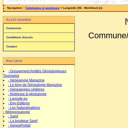
Navigation ::
Communes et paroisses
> Languidic [56 - Morbihan] (o)
Accès membre
Connexion
Commune/P
Conditions d'accès
Contact
Nos Liens
- Groupement Amitiés Généalogiques
Tournaisis
- Généalogie Magazine
- Le blog de Généalogie Magazine
- Généalogies célèbres
- Noblesse & généalogie
- Lavoute.eu
- Egv-Editions
- Les Naturalisations
- Webgenealogie
- Sajef
- La boutique Sajef
- GeneaPortail