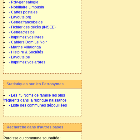
- Rdv-genealogie
- Nobiliaire Limousin
- Cartes postales
- Lavoute.org
- Geneafrancobelge
- Fichier des décès (INSEE)
- Geneactes.be
- Imprimez vos livres
- Cahiers Dom Le Noir
- Marthe Villalonga
- Histoire & Sociétés
- Lavoute.be
- Imprimez vos arbres
Statistiques sur les Patronymes
- Les 75 Noms de famille les plus
fréquents dans la rubrique naissance
- Liste des communes dépouillées
Recherche dans d'autres bases
Paroisse ou commune souhaitée :