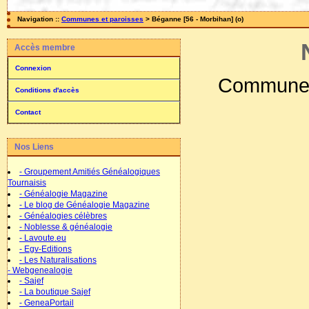
Navigation ::
Communes et paroisses
> Béganne [56 - Morbihan] (o)
Accès membre
Connexion
Commune/
Conditions d'accès
Contact
Nos Liens
- Groupement Amitiés Généalogiques
Tournaisis
- Généalogie Magazine
- Le blog de Généalogie Magazine
- Généalogies célèbres
- Noblesse & généalogie
- Lavoute.eu
- Egv-Editions
- Les Naturalisations
- Webgenealogie
- Sajef
- La boutique Sajef
- GeneaPortail