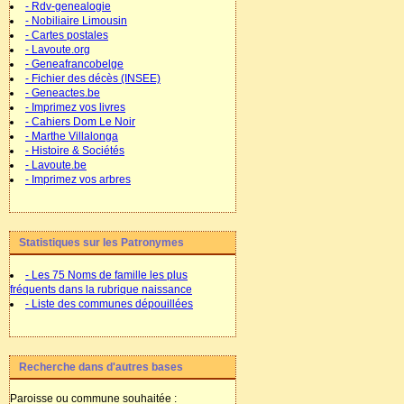
- Rdv-genealogie
- Nobiliaire Limousin
- Cartes postales
- Lavoute.org
- Geneafrancobelge
- Fichier des décès (INSEE)
- Geneactes.be
- Imprimez vos livres
- Cahiers Dom Le Noir
- Marthe Villalonga
- Histoire & Sociétés
- Lavoute.be
- Imprimez vos arbres
Statistiques sur les Patronymes
- Les 75 Noms de famille les plus
fréquents dans la rubrique naissance
- Liste des communes dépouillées
Recherche dans d'autres bases
Paroisse ou commune souhaitée :